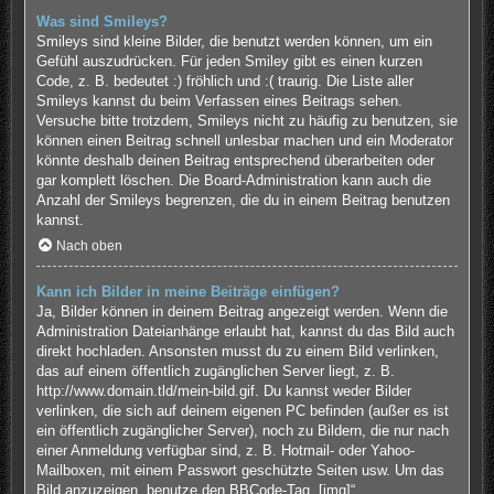
Was sind Smileys?
Smileys sind kleine Bilder, die benutzt werden können, um ein
Gefühl auszudrücken. Für jeden Smiley gibt es einen kurzen
Code, z. B. bedeutet :) fröhlich und :( traurig. Die Liste aller
Smileys kannst du beim Verfassen eines Beitrags sehen.
Versuche bitte trotzdem, Smileys nicht zu häufig zu benutzen, sie
können einen Beitrag schnell unlesbar machen und ein Moderator
könnte deshalb deinen Beitrag entsprechend überarbeiten oder
gar komplett löschen. Die Board-Administration kann auch die
Anzahl der Smileys begrenzen, die du in einem Beitrag benutzen
kannst.
Nach oben
Kann ich Bilder in meine Beiträge einfügen?
Ja, Bilder können in deinem Beitrag angezeigt werden. Wenn die
Administration Dateianhänge erlaubt hat, kannst du das Bild auch
direkt hochladen. Ansonsten musst du zu einem Bild verlinken,
das auf einem öffentlich zugänglichen Server liegt, z. B.
http://www.domain.tld/mein-bild.gif. Du kannst weder Bilder
verlinken, die sich auf deinem eigenen PC befinden (außer es ist
ein öffentlich zugänglicher Server), noch zu Bildern, die nur nach
einer Anmeldung verfügbar sind, z. B. Hotmail- oder Yahoo-
Mailboxen, mit einem Passwort geschützte Seiten usw. Um das
Bild anzuzeigen, benutze den BBCode-Tag „[img]“.