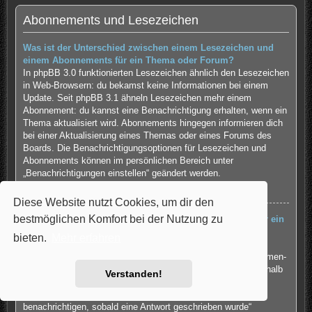
Abonnements und Lesezeichen
Was ist der Unterschied zwischen einem Lesezeichen und
einem Abonnements für ein Thema oder Forum?
In phpBB 3.0 funktionierten Lesezeichen ähnlich den Lesezeichen
in Web-Browsern: du bekamst keine Informationen bei einem
Update. Seit phpBB 3.1 ähneln Lesezeichen mehr einem
Abonnement: du kannst eine Benachrichtigung erhalten, wenn ein
Thema aktualisiert wird. Abonnements hingegen informieren dich
bei einer Aktualisierung eines Themas oder eines Forums des
Boards. Die Benachrichtigungsoptionen für Lesezeichen und
Abonnements können im persönlichen Bereich unter
„Benachrichtigungen einstellen“ geändert werden.
Nach oben
Diese Website nutzt Cookies, um dir den
bestmöglichen Komfort bei der Nutzung zu
Wie kann ich ein Lesezeichen auf ein Thema setzen oder ein
Thema abonnieren?
bieten.
Mehr erfahren
Du kannst ein Lesezeichen auf ein Thema setzen oder es
abonnieren, in dem du die entsprechende Option in den „Themen-
Optionen“ auswählst, die sich normalerweise ober- und unterhalb
Verstanden!
des Diskussionsverlaufs des Themas befinden.
Wenn du bei der Antwort auf ein Thema die Option „Mich
benachrichtigen, sobald eine Antwort geschrieben wurde“