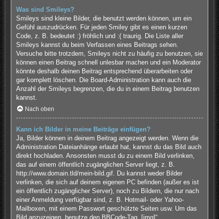
Was sind Smileys?
Smileys sind kleine Bilder, die benutzt werden können, um ein
Gefühl auszudrücken. Für jeden Smiley gibt es einen kurzen
Code, z. B. bedeutet :) fröhlich und :( traurig. Die Liste aller
Smileys kannst du beim Verfassen eines Beitrags sehen.
Versuche bitte trotzdem, Smileys nicht zu häufig zu benutzen, sie
können einen Beitrag schnell unlesbar machen und ein Moderator
könnte deshalb deinen Beitrag entsprechend überarbeiten oder
gar komplett löschen. Die Board-Administration kann auch die
Anzahl der Smileys begrenzen, die du in einem Beitrag benutzen
kannst.
Nach oben
Kann ich Bilder in meine Beiträge einfügen?
Ja, Bilder können in deinem Beitrag angezeigt werden. Wenn die
Administration Dateianhänge erlaubt hat, kannst du das Bild auch
direkt hochladen. Ansonsten musst du zu einem Bild verlinken,
das auf einem öffentlich zugänglichen Server liegt, z. B.
http://www.domain.tld/mein-bild.gif. Du kannst weder Bilder
verlinken, die sich auf deinem eigenen PC befinden (außer es ist
ein öffentlich zugänglicher Server), noch zu Bildern, die nur nach
einer Anmeldung verfügbar sind, z. B. Hotmail- oder Yahoo-
Mailboxen, mit einem Passwort geschützte Seiten usw. Um das
Bild anzuzeigen, benutze den BBCode-Tag „[img]“.