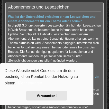
Abonnements und Lesezeichen
Was ist der Unterschied zwischen einem Lesezeichen und
einem Abonnements für ein Thema oder Forum?
In phpBB 3.0 funktionierten Lesezeichen ähnlich den Lesezeichen
in Web-Browsern: du bekamst keine Informationen bei einem
Update. Seit phpBB 3.1 ähneln Lesezeichen mehr einem
Abonnement: du kannst eine Benachrichtigung erhalten, wenn ein
Thema aktualisiert wird. Abonnements hingegen informieren dich
bei einer Aktualisierung eines Themas oder eines Forums des
Boards. Die Benachrichtigungsoptionen für Lesezeichen und
Abonnements können im persönlichen Bereich unter
„Benachrichtigungen einstellen“ geändert werden.
Nach oben
Diese Website nutzt Cookies, um dir den
bestmöglichen Komfort bei der Nutzung zu
Wie kann ich ein Lesezeichen auf ein Thema setzen oder ein
Thema abonnieren?
bieten.
Mehr erfahren
Du kannst ein Lesezeichen auf ein Thema setzen oder es
abonnieren, in dem du die entsprechende Option in den „Themen-
Optionen“ auswählst, die sich normalerweise ober- und unterhalb
Verstanden!
des Diskussionsverlaufs des Themas befinden.
Wenn du bei der Antwort auf ein Thema die Option „Mich
benachrichtigen, sobald eine Antwort geschrieben wurde“