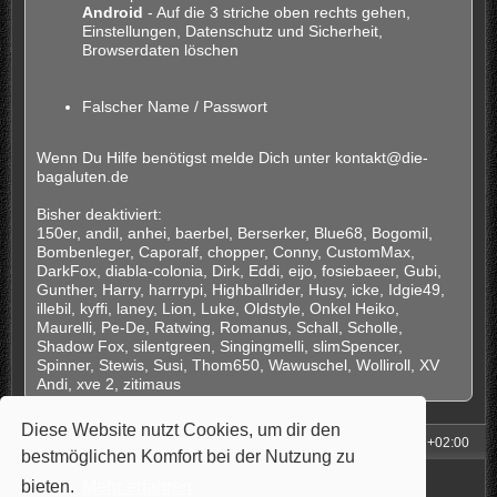
Android
- Auf die 3 striche oben rechts gehen,
Einstellungen, Datenschutz und Sicherheit,
Browserdaten löschen
Falscher Name / Passwort
Wenn Du Hilfe benötigst melde Dich unter kontakt@die-
bagaluten.de
Bisher deaktiviert:
150er, andil, anhei, baerbel, Berserker, Blue68, Bogomil,
Bombenleger, Caporalf, chopper, Conny, CustomMax,
DarkFox, diabla-colonia, Dirk, Eddi, eijo, fosiebaeer, Gubi,
Gunther, Harry, harrrypi, Highballrider, Husy, icke, Idgie49,
illebil, kyffi, laney, Lion, Luke, Oldstyle, Onkel Heiko,
Maurelli, Pe-De, Ratwing, Romanus, Schall, Scholle,
Shadow Fox, silentgreen, Singingmelli, slimSpencer,
Spinner, Stewis, Susi, Thom650, Wawuschel, Wolliroll, XV
Andi, xve 2, zitimaus
Diese Website nutzt Cookies, um dir den
Foren-Übersicht
Alle Zeiten sind
UTC+02:00
bestmöglichen Komfort bei der Nutzung zu
Powered by
phpBB
® Forum Software © phpBB Limited
bieten.
Mehr erfahren
Style: Carbon by Joyce&Luna
phpBB-Style-Design