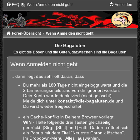
FAQ
Wenn Anmelden nicht geht
Anmelden
Foren-Übersicht
Wenn Anmelden nicht geht
Die Bagaluten
Es gibt die Bösen und die Guten, dazwischen sind die Bagaluten
Wenn Anmelden nicht geht
... dann liegt das sehr oft daran, dass
Du mehr als 180 Tage nicht eingeloggt warst und die
2 Erinnerungsmails sind von dir ignoriert worden.
Dein Konto wurde deaktiviert (nicht gelöscht).
Melde dich unter
kontakt@die-bagaluten.de
und
Du wirst wieder freigeschaltet.
ein Cache-Konflikt in Deinem Browser vorliegt.
WIN
- Halte folgende drei Tasten gleichzeitig
gedrückt: [Strg], [Shift] und [Entf]. Dadurch öffnet sich
ein Popup mit dem Titel "Neueste Chronik löschen".
Im Dropdown-Menü "Alles" auswählen.