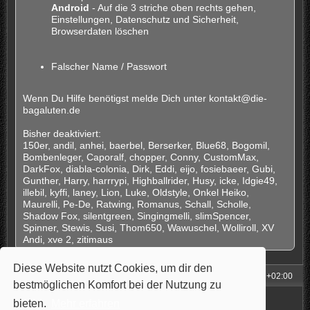
Android
- Auf die 3 striche oben rechts gehen,
Einstellungen, Datenschutz und Sicherheit,
Browserdaten löschen
Falscher Name / Passwort
Wenn Du Hilfe benötigst melde Dich unter kontakt@die-
bagaluten.de
Bisher deaktiviert:
150er, andil, anhei, baerbel, Berserker, Blue68, Bogomil,
Bombenleger, Caporalf, chopper, Conny, CustomMax,
DarkFox, diabla-colonia, Dirk, Eddi, eijo, fosiebaeer, Gubi,
Gunther, Harry, harrrypi, Highballrider, Husy, icke, Idgie49,
illebil, kyffi, laney, Lion, Luke, Oldstyle, Onkel Heiko,
Maurelli, Pe-De, Ratwing, Romanus, Schall, Scholle,
Shadow Fox, silentgreen, Singingmelli, slimSpencer,
Spinner, Stewis, Susi, Thom650, Wawuschel, Wolliroll, XV
Andi, xve 2, zitimaus
Diese Website nutzt Cookies, um dir den
Foren-Übersicht
Alle Zeiten sind
UTC+02:00
bestmöglichen Komfort bei der Nutzung zu
Powered by
phpBB
® Forum Software © phpBB Limited
bieten.
Mehr erfahren
Style: Carbon by Joyce&Luna
phpBB-Style-Design