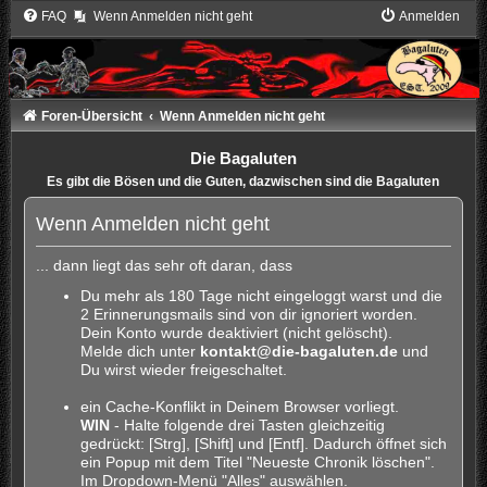
FAQ
Wenn Anmelden nicht geht
Anmelden
Foren-Übersicht
Wenn Anmelden nicht geht
Die Bagaluten
Es gibt die Bösen und die Guten, dazwischen sind die Bagaluten
Wenn Anmelden nicht geht
... dann liegt das sehr oft daran, dass
Du mehr als 180 Tage nicht eingeloggt warst und die
2 Erinnerungsmails sind von dir ignoriert worden.
Dein Konto wurde deaktiviert (nicht gelöscht).
Melde dich unter
kontakt@die-bagaluten.de
und
Du wirst wieder freigeschaltet.
ein Cache-Konflikt in Deinem Browser vorliegt.
WIN
- Halte folgende drei Tasten gleichzeitig
gedrückt: [Strg], [Shift] und [Entf]. Dadurch öffnet sich
ein Popup mit dem Titel "Neueste Chronik löschen".
Im Dropdown-Menü "Alles" auswählen.