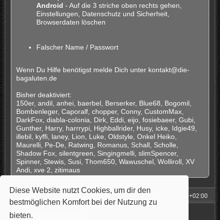
Android
- Auf die 3 striche oben rechts gehen,
Einstellungen, Datenschutz und Sicherheit,
Browserdaten löschen
Falscher Name / Passwort
Wenn Du Hilfe benötigst melde Dich unter kontakt@die-
bagaluten.de
Bisher deaktiviert:
150er, andil, anhei, baerbel, Berserker, Blue68, Bogomil,
Bombenleger, Caporalf, chopper, Conny, CustomMax,
DarkFox, diabla-colonia, Dirk, Eddi, eijo, fosiebaeer, Gubi,
Gunther, Harry, harrrypi, Highballrider, Husy, icke, Idgie49,
illebil, kyffi, laney, Lion, Luke, Oldstyle, Onkel Heiko,
Maurelli, Pe-De, Ratwing, Romanus, Schall, Scholle,
Shadow Fox, silentgreen, Singingmelli, slimSpencer,
Spinner, Stewis, Susi, Thom650, Wawuschel, Wolliroll, XV
Andi, xve 2, zitimaus
Diese Website nutzt Cookies, um dir den
Foren-Übersicht
Alle Zeiten sind
UTC+02:00
bestmöglichen Komfort bei der Nutzung zu
Powered by
phpBB
® Forum Software © phpBB Limited
bieten.
Mehr erfahren
Style: Carbon by Joyce&Luna
phpBB-Style-Design