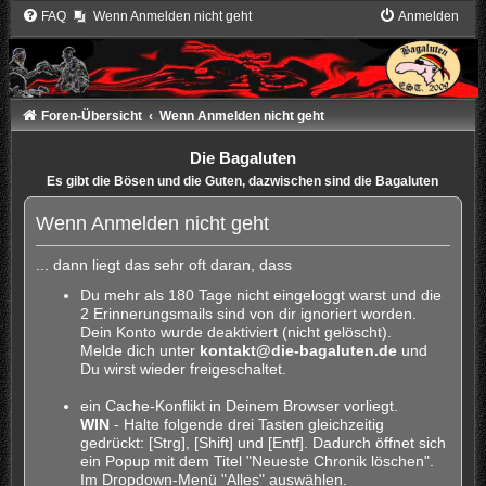
FAQ
Wenn Anmelden nicht geht
Anmelden
Foren-Übersicht
Wenn Anmelden nicht geht
Die Bagaluten
Es gibt die Bösen und die Guten, dazwischen sind die Bagaluten
Wenn Anmelden nicht geht
... dann liegt das sehr oft daran, dass
Du mehr als 180 Tage nicht eingeloggt warst und die
2 Erinnerungsmails sind von dir ignoriert worden.
Dein Konto wurde deaktiviert (nicht gelöscht).
Melde dich unter
kontakt@die-bagaluten.de
und
Du wirst wieder freigeschaltet.
ein Cache-Konflikt in Deinem Browser vorliegt.
WIN
- Halte folgende drei Tasten gleichzeitig
gedrückt: [Strg], [Shift] und [Entf]. Dadurch öffnet sich
ein Popup mit dem Titel "Neueste Chronik löschen".
Im Dropdown-Menü "Alles" auswählen.