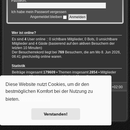
Passwort:
Ich habe mein Passwort vergessen
Angemeldet bleiben
Wer ist online?
Es sind
4
User online :: 0 sichtbare Mitglieder, 0 Bots, 0 unsichtbare
Mitglieder and 4 Gäste (basierend auf den aktiven Besuchern der
letzten 10 Minuten)
Der Besucherrekord liegt bei
769
Besuchern, die am Mo 8. Jun 2026,
06:41 gleichzeitig online waren.
Statistik
Beiträge insgesamt
179609
• Themen insgesamt
2854
• Mitglieder
insgesamt
30
• Unser neuestes Mitglied:
Marcello
Diese Website nutzt Cookies, um dir den
Foren-Übersicht
Alle Zeiten sind
UTC+02:00
bestmöglichen Komfort bei der Nutzung zu
Powered by
phpBB
® Forum Software © phpBB Limited
bieten.
Mehr erfahren
Style: Carbon by Joyce&Luna
phpBB-Style-Design
Deutsche Übersetzung durch
phpBB.de
Datenschutz
|
Nutzungsbedingungen
Verstanden!