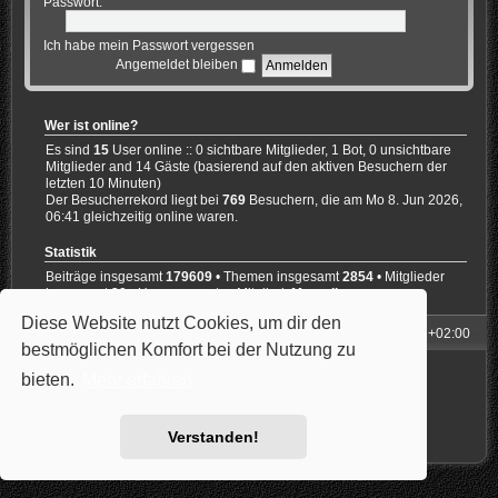
Passwort:
Ich habe mein Passwort vergessen
Angemeldet bleiben
Wer ist online?
Es sind
15
User online :: 0 sichtbare Mitglieder, 1 Bot, 0 unsichtbare
Mitglieder and 14 Gäste (basierend auf den aktiven Besuchern der
letzten 10 Minuten)
Der Besucherrekord liegt bei
769
Besuchern, die am Mo 8. Jun 2026,
06:41 gleichzeitig online waren.
Statistik
Beiträge insgesamt
179609
• Themen insgesamt
2854
• Mitglieder
insgesamt
30
• Unser neuestes Mitglied:
Marcello
Diese Website nutzt Cookies, um dir den
Foren-Übersicht
Alle Zeiten sind
UTC+02:00
bestmöglichen Komfort bei der Nutzung zu
Powered by
phpBB
® Forum Software © phpBB Limited
bieten.
Mehr erfahren
Style: Carbon by Joyce&Luna
phpBB-Style-Design
Deutsche Übersetzung durch
phpBB.de
Datenschutz
|
Nutzungsbedingungen
Verstanden!