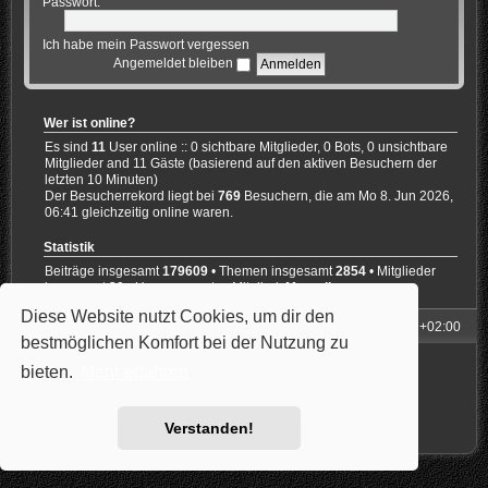
Passwort:
Ich habe mein Passwort vergessen
Angemeldet bleiben
Wer ist online?
Es sind
11
User online :: 0 sichtbare Mitglieder, 0 Bots, 0 unsichtbare
Mitglieder and 11 Gäste (basierend auf den aktiven Besuchern der
letzten 10 Minuten)
Der Besucherrekord liegt bei
769
Besuchern, die am Mo 8. Jun 2026,
06:41 gleichzeitig online waren.
Statistik
Beiträge insgesamt
179609
• Themen insgesamt
2854
• Mitglieder
insgesamt
30
• Unser neuestes Mitglied:
Marcello
Diese Website nutzt Cookies, um dir den
Foren-Übersicht
Alle Zeiten sind
UTC+02:00
bestmöglichen Komfort bei der Nutzung zu
Powered by
phpBB
® Forum Software © phpBB Limited
bieten.
Mehr erfahren
Style: Carbon by Joyce&Luna
phpBB-Style-Design
Deutsche Übersetzung durch
phpBB.de
Datenschutz
|
Nutzungsbedingungen
Verstanden!