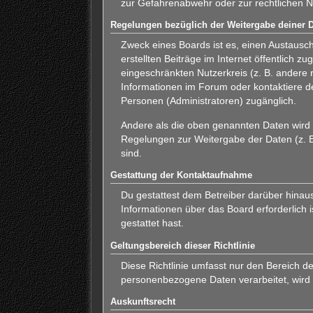
zur Gefahrenabwehr oder zur rechtlichen Na
Regelungen bezüglich der Weitergabe deiner 
Zweck eines Boards ist es, einen Austausch
erstellten Beiträge im Internet öffentlich 
eingeschränkten Nutzerkreis (z. B. andere 
Informationen im Forum oder kontaktiere de
Personen (Administratoren) zugänglich.
Andere als die oben genannten Daten wird d
Regelungen zur Weitergabe der Daten (z. B.
sind.
Gestattung der Kontaktaufnahme
Du gestattest dem Betreiber darüber hinaus
Informationen über das Board erforderlich 
gestattet hast.
Geltungsbereich dieser Richtlinie
Diese Richtlinie umfasst nur den Bereich d
personenbezogene Daten verarbeitet, wird 
Auskunftsrecht