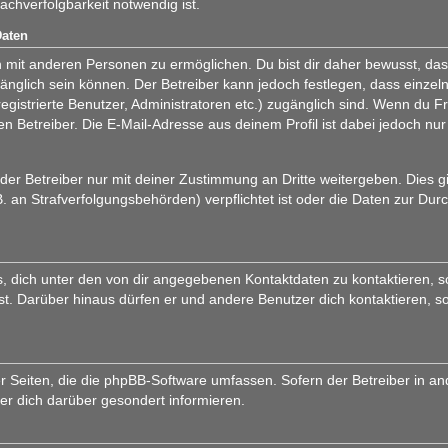
chverfolgbarkeit notwendig ist.
Daten
 mit anderen Personen zu ermöglichen. Du bist dir daher bewusst, dass
zugänglich sein können. Der Betreiber kann jedoch festlegen, dass einzel
registrierte Benutzer, Administratoren etc.) zugänglich sind. Wenn du
n Betreiber. Die E-Mail-Adresse aus deinem Profil ist dabei jedoch nur
er Betreiber nur mit deiner Zustimmung an Dritte weitergeben. Dies gilt
 an Strafverfolgungsbehörden) verpflichtet ist oder die Daten zur Durc
, dich unter den von dir angegebenen Kontaktdaten zu kontaktieren, so
ist. Darüber hinaus dürfen er und andere Benutzer dich kontaktieren, s
er Seiten, die die phpBB-Software umfassen. Sofern der Betreiber in a
er dich darüber gesondert informieren.