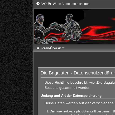
FAQ
Wenn Anmelden nicht geht
Foren-Übersicht
Die Bagaluten - Datenschutzerkläru
Diese Richtlinie beschreibt, wie „Die Bagal
Besuchs gesammelt werden.
Umfang und Art der Datenspeicherung
Deine Daten werden auf vier verschiedene
Die Forensoftware phpBB erstellt bei deinem 