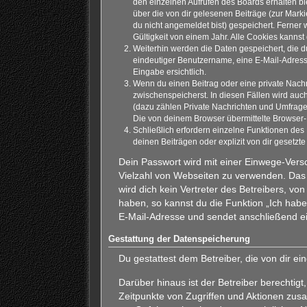
den einzelnen Aufrufen des Boards erhalten ble
über die von dir gelesenen Beiträge (zur Mark
du nicht angemeldet bist) gespeichert. Ferner
Gültigkeit von einem Jahr. Alle Cookies kannst 
Weiterhin werden die Daten gespeichert, die du
eindeutiger Benutzername, eine E-Mail-Adresse
Eingabe ersichtlich.
Wenn du einen Beitrag oder eine private Nachri
zwischenspeicherst. In diesen Fällen wird auc
(dazu zählen Private Nachrichten und Umfrage
Die von deinem Browser übermittelte Browser-K
Schließlich erfordern einzelne Funktionen de
deinen Beiträgen oder explizit von dir gesetz
Dein Passwort wird mit einer Einwege-Versc
Vielzahl von Webseiten zu verwenden. Das 
wird dich kein Vertreter des Betreibers, v
haben, so kannst du die Funktion „Ich ha
E-Mail-Adresse und sendet anschließend ei
Gestattung der Datenspeicherung
Du gestattest dem Betreiber, die von dir 
Darüber hinaus ist der Betreiber berechti
Zeitpunkte von Zugriffen und Aktionen zus