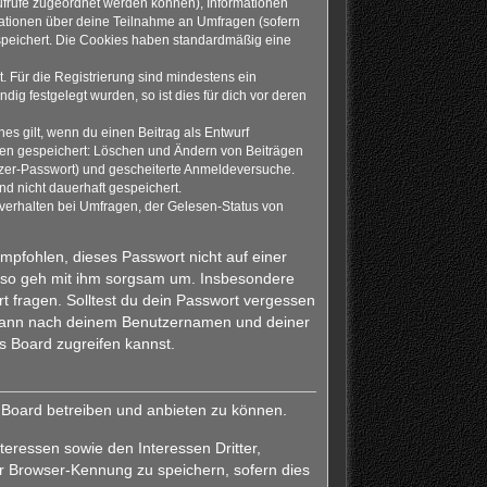
naufrufe zugeordnet werden können), Informationen
rmationen über deine Teilnahme an Umfragen (sofern
espeichert. Die Cookies haben standardmäßig eine
. Für die Registrierung sind mindestens ein
g festgelegt wurden, so ist dies für dich vor deren
es gilt, wenn du einen Beitrag als Entwurf
onen gespeichert: Löschen und Ändern von Beiträgen
tzer-Passwort) und gescheiterte Anmeldeversuche.
d nicht dauerhaft gespeichert.
verhalten bei Umfragen, der Gelesen-Status von
empfohlen, dieses Passwort nicht auf einer
also geh mit ihm sorgsam um. Insbesondere
rt fragen. Solltest du dein Passwort vergessen
h dann nach deinem Benutzernamen und deiner
s Board zugreifen kannst.
s Board betreiben und anbieten zu können.
eressen sowie den Interessen Dritter,
r Browser-Kennung zu speichern, sofern dies