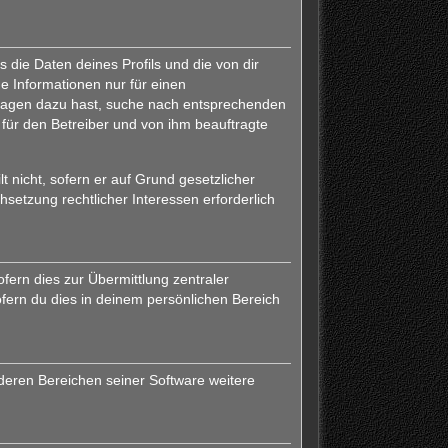
 die Daten deines Profils und die von dir
ne Informationen nur für einen
 Fragen dazu hast, suche nach entsprechenden
 für den Betreiber und von ihm beauftragte
 nicht, sofern er auf Grund gesetzlicher
hsetzung rechtlicher Interessen erforderlich
fern dies zur Übermittlung zentraler
ofern du dies in deinem persönlichen Bereich
nderen Bereichen seiner Software weitere