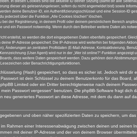
iben. In diesen Cookies sind die aktuelle ID deiner Sitzung (damit dir alle Seite
ierung dieser als gelesen/ungelesen; sofern du nicht angemeldet bist) sowie Info
 werden deine Benutzer-ID, ein Authentifizierungsschlüssel und eine Session-ID g
du jederzeit über die Funktion „Alle Cookies löschen“ löschen.
 bei der Registrierung, in deinem Profil oder deinem persönlichem Bereich angibst
 und ein Passwort notwendig. Wenn durch den Betreiber weitere Daten als notwendi
cht erstellst, so werden die dort eingegebenen Daten ebenfalls gespeichert. Gleich
h deine IP-Adresse gespeichert. Die IP-Adresse wird weiterhin bei folgenden Akti
n), Änderungen an zentralen Profildaten (E-Mail-Adresse, Kontoaktivierung, Benu
ennzeichnung (User Agent) wird nur in der „Wer ist online?“-Funktion angezeigt un
s Boards, dass weitere Daten gespeichert werden. Dazu gehören dein Abstimmungs
te Lesezeichen oder Benachrichtigungsfunktionen.
hlüsselung (Hash) gespeichert, so dass es sicher ist. Jedoch wird dir 
Passwort ist dein Schlüssel zu deinem Benutzerkonto für das Board, 
on phpBB Limited oder ein Dritter berechtigterweise nach deinem Passwo
be mein Passwort vergessen“ benutzen. Die phpBB-Software fragt dic
n neu generiertes Passwort an diese Adresse, mit dem du dann auf da
eingegebenen und oben näher spezifizierten Daten zu speichern, um da
gt, im Rahmen einer Interessenabwägung zwischen deinen und seinen Int
ammen mit deiner IP-Adresse und der von deinem Browser übermittelte