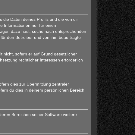
 die Daten deines Profils und die von dir
ne Informationen nur für einen
 Fragen dazu hast, suche nach entsprechenden
 für den Betreiber und von ihm beauftragte
 nicht, sofern er auf Grund gesetzlicher
hsetzung rechtlicher Interessen erforderlich
fern dies zur Übermittlung zentraler
ofern du dies in deinem persönlichen Bereich
nderen Bereichen seiner Software weitere