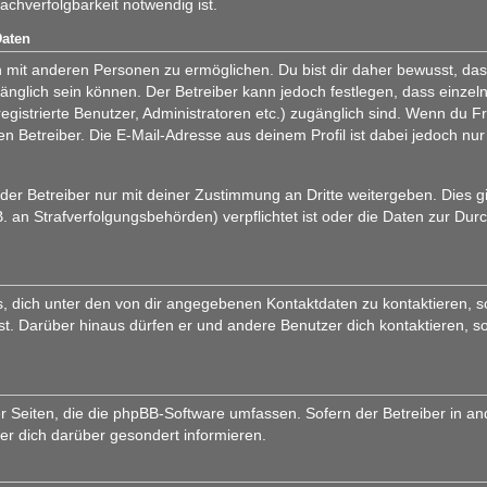
chverfolgbarkeit notwendig ist.
Daten
 mit anderen Personen zu ermöglichen. Du bist dir daher bewusst, dass
zugänglich sein können. Der Betreiber kann jedoch festlegen, dass einzel
registrierte Benutzer, Administratoren etc.) zugänglich sind. Wenn du
n Betreiber. Die E-Mail-Adresse aus deinem Profil ist dabei jedoch nur
er Betreiber nur mit deiner Zustimmung an Dritte weitergeben. Dies gilt
 an Strafverfolgungsbehörden) verpflichtet ist oder die Daten zur Durc
, dich unter den von dir angegebenen Kontaktdaten zu kontaktieren, so
ist. Darüber hinaus dürfen er und andere Benutzer dich kontaktieren, s
er Seiten, die die phpBB-Software umfassen. Sofern der Betreiber in a
er dich darüber gesondert informieren.