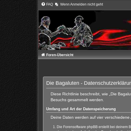
FAQ
Wenn Anmelden nicht geht
Foren-Übersicht
Die Bagaluten - Datenschutzerkläru
Diese Richtlinie beschreibt, wie „Die Bagal
Besuchs gesammelt werden.
Umfang und Art der Datenspeicherung
Deine Daten werden auf vier verschiedene
Die Forensoftware phpBB erstellt bei deinem 