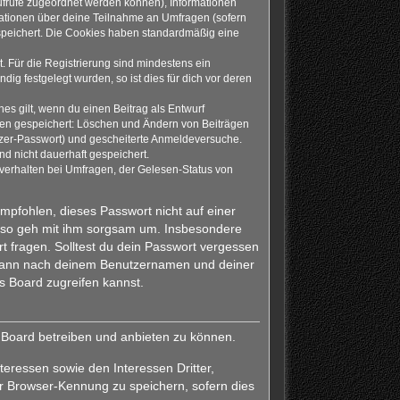
naufrufe zugeordnet werden können), Informationen
rmationen über deine Teilnahme an Umfragen (sofern
espeichert. Die Cookies haben standardmäßig eine
. Für die Registrierung sind mindestens ein
g festgelegt wurden, so ist dies für dich vor deren
es gilt, wenn du einen Beitrag als Entwurf
onen gespeichert: Löschen und Ändern von Beiträgen
tzer-Passwort) und gescheiterte Anmeldeversuche.
d nicht dauerhaft gespeichert.
verhalten bei Umfragen, der Gelesen-Status von
empfohlen, dieses Passwort nicht auf einer
also geh mit ihm sorgsam um. Insbesondere
rt fragen. Solltest du dein Passwort vergessen
h dann nach deinem Benutzernamen und deiner
s Board zugreifen kannst.
s Board betreiben und anbieten zu können.
eressen sowie den Interessen Dritter,
r Browser-Kennung zu speichern, sofern dies