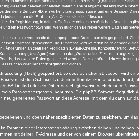
iben. In diesen Cookies sind die aktuelle ID deiner Sitzung (damit dir alle Seite
ierung dieser als gelesen/ungelesen; sofern du nicht angemeldet bist) sowie Info
 werden deine Benutzer-ID, ein Authentifizierungsschlüssel und eine Session-ID g
du jederzeit über die Funktion „Alle Cookies löschen“ löschen.
 bei der Registrierung, in deinem Profil oder deinem persönlichem Bereich angibst
 und ein Passwort notwendig. Wenn durch den Betreiber weitere Daten als notwendi
cht erstellst, so werden die dort eingegebenen Daten ebenfalls gespeichert. Gleich
h deine IP-Adresse gespeichert. Die IP-Adresse wird weiterhin bei folgenden Akti
n), Änderungen an zentralen Profildaten (E-Mail-Adresse, Kontoaktivierung, Benu
ennzeichnung (User Agent) wird nur in der „Wer ist online?“-Funktion angezeigt un
s Boards, dass weitere Daten gespeichert werden. Dazu gehören dein Abstimmungs
te Lesezeichen oder Benachrichtigungsfunktionen.
hlüsselung (Hash) gespeichert, so dass es sicher ist. Jedoch wird dir 
Passwort ist dein Schlüssel zu deinem Benutzerkonto für das Board, 
on phpBB Limited oder ein Dritter berechtigterweise nach deinem Passwo
be mein Passwort vergessen“ benutzen. Die phpBB-Software fragt dic
n neu generiertes Passwort an diese Adresse, mit dem du dann auf da
eingegebenen und oben näher spezifizierten Daten zu speichern, um da
gt, im Rahmen einer Interessenabwägung zwischen deinen und seinen Int
ammen mit deiner IP-Adresse und der von deinem Browser übermittelte