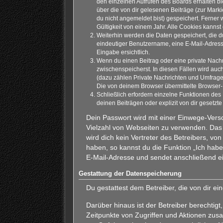
den einzelnen Aufrufen des Boards erhalten ble
über die von dir gelesenen Beiträge (zur Mark
du nicht angemeldet bist) gespeichert. Ferner
Gültigkeit von einem Jahr. Alle Cookies kannst 
Weiterhin werden die Daten gespeichert, die du
eindeutiger Benutzername, eine E-Mail-Adresse
Eingabe ersichtlich.
Wenn du einen Beitrag oder eine private Nachri
zwischenspeicherst. In diesen Fällen wird auc
(dazu zählen Private Nachrichten und Umfrage
Die von deinem Browser übermittelte Browser-K
Schließlich erfordern einzelne Funktionen de
deinen Beiträgen oder explizit von dir gesetz
Dein Passwort wird mit einer Einwege-Versc
Vielzahl von Webseiten zu verwenden. Das 
wird dich kein Vertreter des Betreibers, v
haben, so kannst du die Funktion „Ich ha
E-Mail-Adresse und sendet anschließend ei
Gestattung der Datenspeicherung
Du gestattest dem Betreiber, die von dir 
Darüber hinaus ist der Betreiber berechti
Zeitpunkte von Zugriffen und Aktionen zus