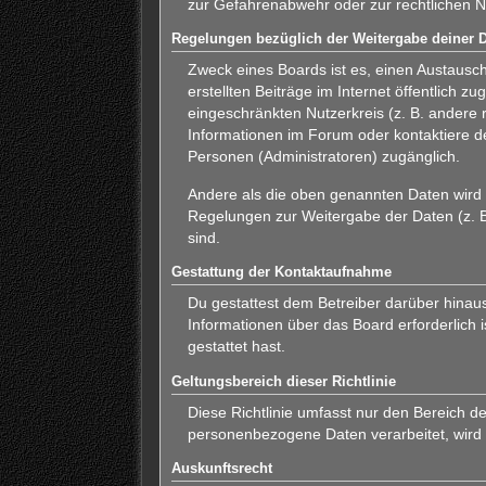
zur Gefahrenabwehr oder zur rechtlichen Na
Regelungen bezüglich der Weitergabe deiner 
Zweck eines Boards ist es, einen Austausch
erstellten Beiträge im Internet öffentlich 
eingeschränkten Nutzerkreis (z. B. andere 
Informationen im Forum oder kontaktiere de
Personen (Administratoren) zugänglich.
Andere als die oben genannten Daten wird d
Regelungen zur Weitergabe der Daten (z. B.
sind.
Gestattung der Kontaktaufnahme
Du gestattest dem Betreiber darüber hinaus
Informationen über das Board erforderlich 
gestattet hast.
Geltungsbereich dieser Richtlinie
Diese Richtlinie umfasst nur den Bereich d
personenbezogene Daten verarbeitet, wird 
Auskunftsrecht