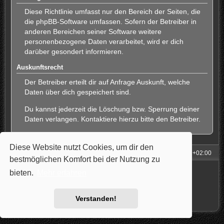
Diese Richtlinie umfasst nur den Bereich der Seiten, die
die phpBB-Software umfassen. Sofern der Betreiber in
anderen Bereichen seiner Software weitere
personenbezogene Daten verarbeitet, wird er dich
darüber gesondert informieren.
Auskunftsrecht
Der Betreiber erteilt dir auf Anfrage Auskunft, welche
Daten über dich gespeichert sind.
Du kannst jederzeit die Löschung bzw. Sperrung deiner
Daten verlangen. Kontaktiere hierzu bitte den Betreiber.
Diese Website nutzt Cookies, um dir den
Foren-Übersicht
Alle Zeiten sind
UTC+02:00
bestmöglichen Komfort bei der Nutzung zu
Powered by
phpBB
® Forum Software © phpBB Limited
bieten.
Mehr erfahren
Style: Carbon by Joyce&Luna
phpBB-Style-Design
Deutsche Übersetzung durch
phpBB.de
Datenschutz
|
Nutzungsbedingungen
Verstanden!