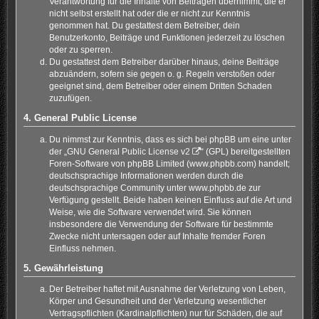
Verantwortung für die Inhalte von Beiträgen übernimmt, die er
nicht selbst erstellt hat oder die er nicht zur Kenntnis
genommen hat. Du gestattest dem Betreiber, dein
Benutzerkonto, Beiträge und Funktionen jederzeit zu löschen
oder zu sperren.
Du gestattest dem Betreiber darüber hinaus, deine Beiträge
abzuändern, sofern sie gegen o. g. Regeln verstoßen oder
geeignet sind, dem Betreiber oder einem Dritten Schaden
zuzufügen.
4. General Public License
Du nimmst zur Kenntnis, dass es sich bei phpBB um eine unter
der „
GNU General Public License v2
“ (GPL) bereitgestellten
Foren-Software von phpBB Limited (www.phpbb.com) handelt;
deutschsprachige Informationen werden durch die
deutschsprachige Community unter www.phpbb.de zur
Verfügung gestellt. Beide haben keinen Einfluss auf die Art und
Weise, wie die Software verwendet wird. Sie können
insbesondere die Verwendung der Software für bestimmte
Zwecke nicht untersagen oder auf Inhalte fremder Foren
Einfluss nehmen.
5. Gewährleistung
Der Betreiber haftet mit Ausnahme der Verletzung von Leben,
Körper und Gesundheit und der Verletzung wesentlicher
Vertragspflichten (Kardinalpflichten) nur für Schäden, die auf