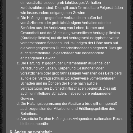
ein vorsätzliches oder grob fahrlässiges Verhalten
zurückzuführen sind. Dies gilt auch für mittelbare Folgeschäden
wie insbesondere entgangenen Gewinn.
Die Haftung ist gegenüber Verbrauchern außer bei
vorsätzlichem oder grob fahrlässigem Verhalten oder bei
Schäden aus der Verletzung von Leben, Körper und
Gesundheit und der Verletzung wesentlicher Vertragspflichten
(Kardinalpflichten) auf die bei Vertragsschluss typischerweise
vorhersehbaren Schäden und im übrigen der Höhe nach auf
die vertragstypischen Durchschnittsschäden begrenzt. Dies gilt
auch für mittelbare Folgeschäden wie insbesondere
entgangenen Gewinn.
Die Haftung ist gegenüber Unternehmern außer bei der
Verletzung von Leben, Körper und Gesundheit oder
vorsätzlichem oder grob fahrlässigem Verhalten des Betreibers
auf die bei Vertragsschluss typischerweise vorhersehbaren
Schäden und im Übrigen der Höhe nach auf die
vertragstypischen Durchschnittsschäden begrenzt. Dies gilt
auch für mittelbare Schäden, insbesondere entgangenen
Gewinn.
Die Haftungsbegrenzung der Absätze a bis c gilt sinngemäß
auch zugunsten der Mitarbeiter und Erfüllungsgehilfen des
Betreibers.
Ansprüche für eine Haftung aus zwingendem nationalem Recht
bleiben unberührt.
6. Änderungsvorbehalt